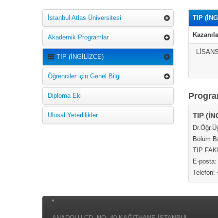
İstanbul Atlas Üniversitesi
TIP (İN
Kazanıla
Akademik Programlar
LİSAN
TIP (İNGİLİZCE)
Öğrenciler için Genel Bilgi
Progra
Diploma Eki
Ulusal Yeterlilikler
TIP (İ
Dr.Öğr.
Bölüm B
TIP FAK
E-posta:
Telefon:
ANADOLU CD. NO: 40 KAĞITHANE İSTANBUL