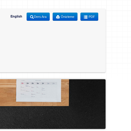
English
Ders Ara
Önizleme
PDF