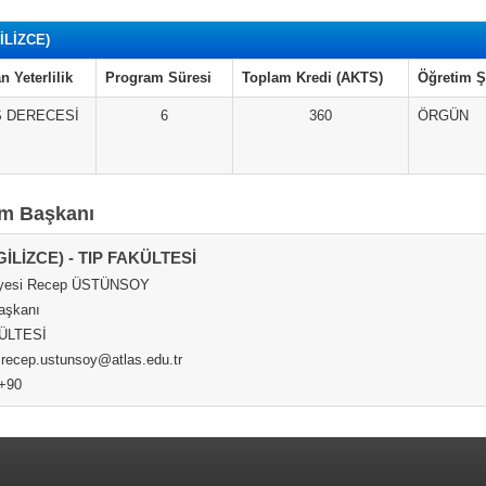
GİLİZCE)
n Yeterlilik
Program Süresi
Toplam Kredi (AKTS)
Öğretim Ş
S DERECESİ
6
360
ÖRGÜN
m Başkanı
NGİLİZCE) - TIP FAKÜLTESİ
Üyesi Recep ÜSTÜNSOY
aşkanı
ÜLTESİ
 recep.ustunsoy@atlas.edu.tr
 +90