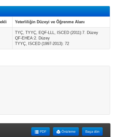
ekli
Yeterliliğin Düzeyi ve Öğrenme Alanı
TYÇ, TYYÇ, EQF-LLL, ISCED (2011):7. Düzey
QF-EHEA:2. Düzey
TYYÇ, ISCED (1997-2013): 72
PDF
Önizleme
Başa dön