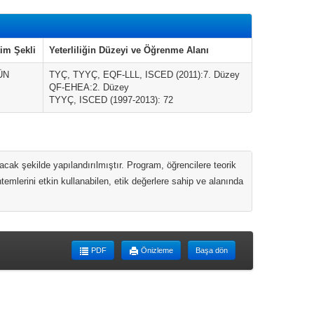
im Şekli
Yeterliliğin Düzeyi ve Öğrenme Alanı
ÜN
TYÇ, TYYÇ, EQF-LLL, ISCED (2011):7. Düzey
QF-EHEA:2. Düzey
TYYÇ, ISCED (1997-2013): 72
cak şekilde yapılandırılmıştır. Program, öğrencilere teorik
temlerini etkin kullanabilen, etik değerlere sahip ve alanında
PDF
Önizleme
Başa dön