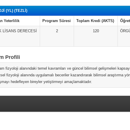
Jİ (YL) (TEZLİ)
n Yeterlilik
Program Süresi
Toplam Kredi (AKTS)
Öğret
 LİSANS DERECESİ
2
120
ÖRG
 Profili
m fizyoloji alanındaki temel kavramları ve güncel bilimsel gelişmeleri kapsaya
el fizyoloji alanında uygulamalı beceriler kazandırarak bilimsel araştırma yön
mayı hedefleyen bireyler yetiştirmeyi amaçlamaktadır.