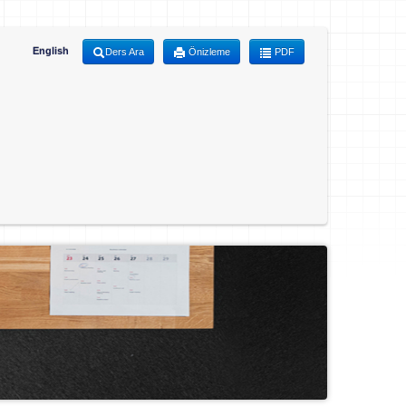
English
Ders Ara
Önizleme
PDF