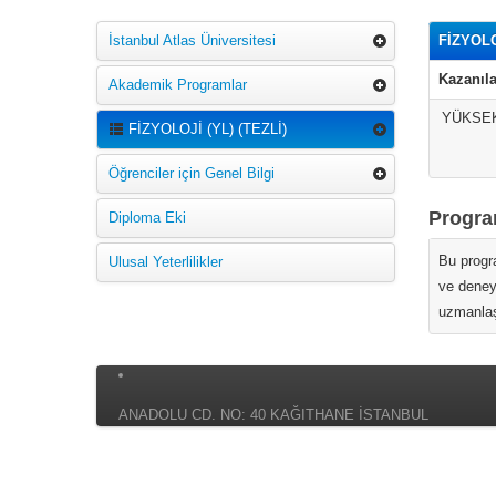
İstanbul Atlas Üniversitesi
FİZYOLO
Kazanıla
Akademik Programlar
YÜKSEK
FİZYOLOJİ (YL) (TEZLİ)
Öğrenciler için Genel Bilgi
Program
Diploma Eki
Bu progra
Ulusal Yeterlilikler
ve deneys
uzmanlaş
ANADOLU CD. NO: 40 KAĞITHANE İSTANBUL