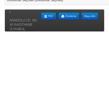
Üniversite Seçmeli (Üniversite Seçmeli)
PDF
Önizleme
Başa dön
ANADOLU CD. NO:
40 KAĞITHANE
İSTANBUL