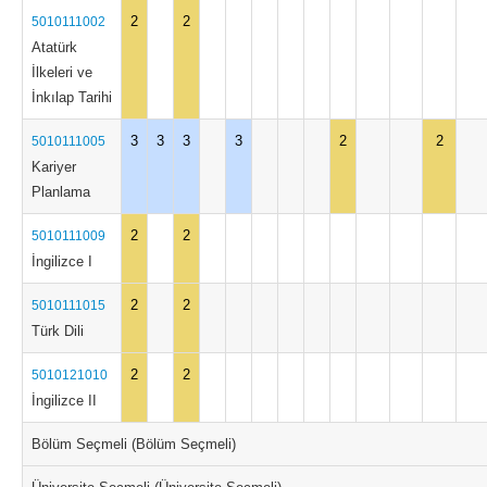
2
2
5010111002
Atatürk
İlkeleri ve
İnkılap Tarihi
3
3
3
3
2
2
5010111005
Kariyer
Planlama
2
2
5010111009
İngilizce I
2
2
5010111015
Türk Dili
2
2
5010121010
İngilizce II
Bölüm Seçmeli (Bölüm Seçmeli)