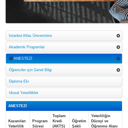
İstanbul Atlas Üniversitesi
Akademik Programlar
ANESTEZİ
Öğrenciler için Genel Bilgi
Diploma Eki
Ulusal Yeterlilikler
ANESTEZİ
Toplam
Yeterliliğin
Kazanılan
Program
Kredi
Öğretim
Düzeyi ve
Yeterlilik
Süresi
(AKTS)
Şekli
Öğrenme Alanı