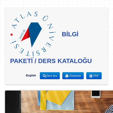
BİLGİ
PAKETİ / DERS KATALOĞU
English
Ders Ara
Önizleme
PDF