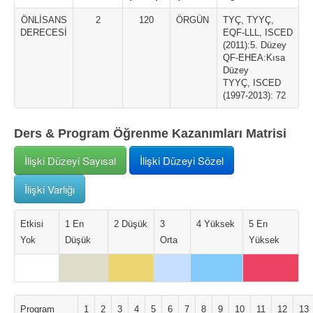
ÖNLİSANS
2
120
ÖRGÜN
TYÇ, TYYÇ,
DERECESİ
EQF-LLL, ISCED
(2011):5. Düzey
QF-EHEA:Kısa
Düzey
TYYÇ, ISCED
(1997-2013): 72
Ders & Program Öğrenme Kazanımları Matrisi
İlişki Düzeyi Sayısal
İlişki Düzeyi Sözel
İlişki Varlığı
Etkisi
1 En
2 Düşük
3
4 Yüksek
5 En
Yok
Düşük
Orta
Yüksek
Program
1
2
3
4
5
6
7
8
9
10
11
12
13