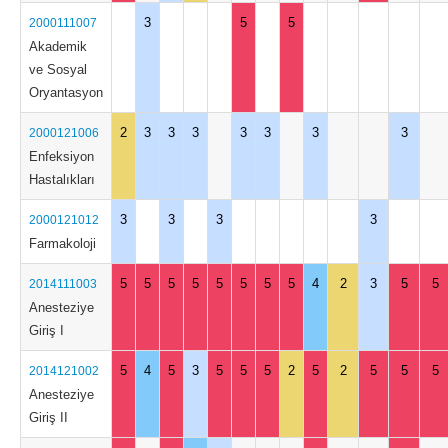
3
5
5
2000111007
Akademik
ve Sosyal
Oryantasyon
2
3
3
3
3
3
3
3
2000121006
Enfeksiyon
Hastalıkları
3
3
3
3
2000121012
Farmakoloji
5
5
5
5
5
5
5
5
4
2
3
5
5
2014111003
Anesteziye
Giriş I
5
4
5
3
5
5
5
2
5
2
5
5
5
2014121002
Anesteziye
Giriş II