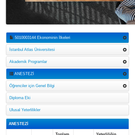
5010003144 Ekonominin İlkeleri
İstanbul Atlas Üniversitesi
Akademik Programlar
ANESTEZİ
Öğrenciler için Genel Bilgi
Diploma Eki
Ulusal Yeterlilikler
ANESTEZİ
Toplam
Yeterliliğin