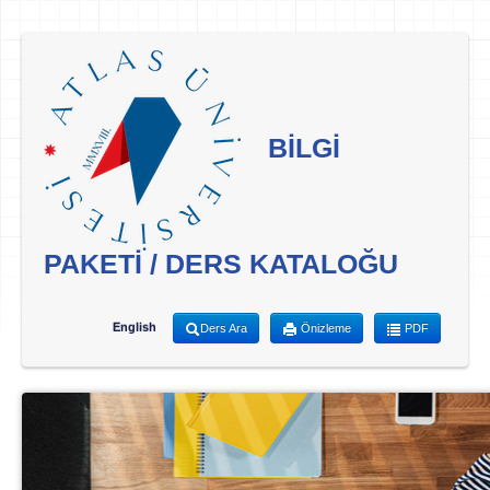
BİLGİ
PAKETİ / DERS KATALOĞU
English
Ders Ara
Önizleme
PDF