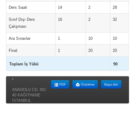
Ders Saati
14
2
28
Sınıf Dışı Ders
16
2
32
Çalışması
Ara Sınavlar
1
10
10
Final
1
20
20
Toplam İş Yükü
90
PDF
Önizleme
Başa dön
ANADOLU CD. NO:
40 KAĞITHANE
İSTANBUL