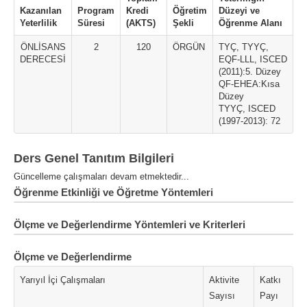
Kazanılan
Program
Kredi
Öğretim
Düzeyi ve
Yeterlilik
Süresi
(AKTS)
Şekli
Öğrenme Alanı
ÖNLİSANS
2
120
ÖRGÜN
TYÇ, TYYÇ,
DERECESİ
EQF-LLL, ISCED
(2011):5. Düzey
QF-EHEA:Kısa
Düzey
TYYÇ, ISCED
(1997-2013): 72
Ders Genel Tanıtım Bilgileri
Güncelleme çalışmaları devam etmektedir...
Öğrenme Etkinliği ve Öğretme Yöntemleri
Ölçme ve Değerlendirme Yöntemleri ve Kriterleri
Ölçme ve Değerlendirme
Yarıyıl İçi Çalışmaları
Aktivite
Katkı
Sayısı
Payı