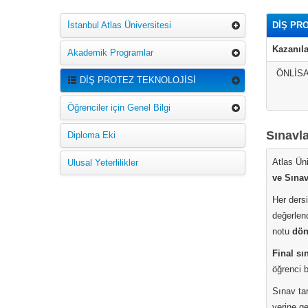
İstanbul Atlas Üniversitesi
DİŞ PR
Kazanıla
Akademik Programlar
ÖNLİS
DİŞ PROTEZ TEKNOLOJİSİ
Öğrenciler için Genel Bilgi
Sınavl
Diploma Eki
Atlas Ün
Ulusal Yeterlilikler
ve Sına
Her ders
değerlend
notu
dön
Final sı
öğrenci b
Sınav tar
yerine g