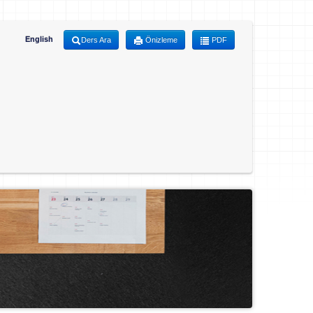
English
Ders Ara
Önizleme
PDF