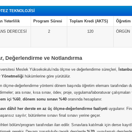
OTEZ TEKNOLOJİSİ
n Yeterlilik
Program Süresi
Toplam Kredi (AKTS)
Öğretim 
ANS DERECESİ
2
120
ÖRGÜN
ar, Değerlendirme ve Notlandırma
iversitesi Meslek Yüksekokulu’nda ölçme ve değerlendirme süreçleri,
İstanbu
v Yönetmeliği
hükümlerine göre yürütülür.
in ölçme-değerlendirme yöntemi dönem başında öğretim elemanı tarafından duyu
irmeler; ara sınav, kısa sınav, ödev, proje, uygulama/laboratuvar çalışmaları ve 
em içi %60
,
dönem sonu sınavı %40
oranında hesaplanır.
navı dâhil her derste en az üç ölçme-değerlendirme faaliyeti
uygulanır. Fi
aşarısız sayılır; bütünleme sınavı final sınavı yerine geçer.
ihleri bölüm/program tarafından ilan edilir. Sınavlara katılmak için derse kay
etirmek gerekir. Devam zorunluluğu teorik derslerde
%70
, uygulamalı derslerd