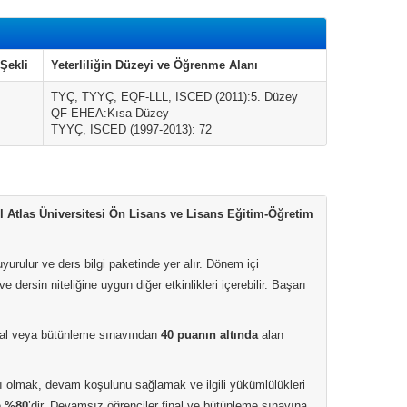
Şekli
Yeterliliğin Düzeyi ve Öğrenme Alanı
TYÇ, TYYÇ, EQF-LLL, ISCED (2011):5. Düzey
QF-EHEA:Kısa Düzey
TYYÇ, ISCED (1997-2013): 72
l Atlas Üniversitesi Ön Lisans ve Lisans Eğitim-Öğretim
rulur ve ders bilgi paketinde yer alır. Dönem içi
dersin niteliğine uygun diğer etkinlikleri içerebilir. Başarı
nal veya bütünleme sınavından
40 puanın altında
alan
ıtlı olmak, devam koşulunu sağlamak ve ilgili yükümlülükleri
e
%80
’dir. Devamsız öğrenciler final ve bütünleme sınavına