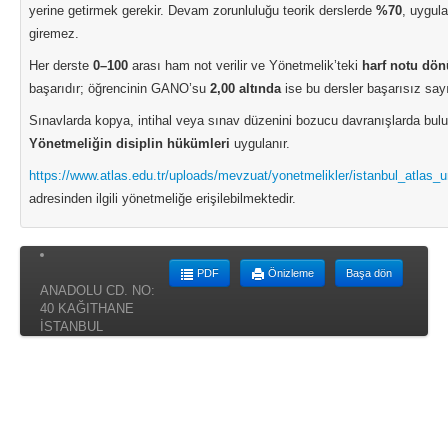
yerine getirmek gerekir. Devam zorunluluğu teorik derslerde
%70
, uygul
giremez.
Her derste
0–100
arası ham not verilir ve Yönetmelik’teki
harf notu dö
başarıdır; öğrencinin GANO’su
2,00 altında
ise bu dersler başarısız sayıl
Sınavlarda kopya, intihal veya sınav düzenini bozucu davranışlarda bulu
Yönetmeliğin disiplin hükümleri
uygulanır.
https://www.atlas.edu.tr/uploads/mevzuat/yonetmelikler/istanbul_atlas_
adresinden ilgili yönetmeliğe erişilebilmektedir.
PDF
Önizleme
Başa dön
ANADOLU CD. NO:
40 KAĞITHANE
İSTANBUL