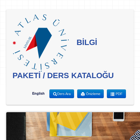
BİLGİ
PAKETİ / DERS KATALOĞU
English
Ders Ara
Önizleme
PDF