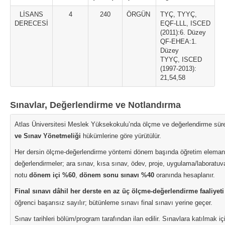
LİSANS
4
240
ÖRGÜN
TYÇ, TYYÇ,
DERECESİ
EQF-LLL, ISCED
(2011):6. Düzey
QF-EHEA:1.
Düzey
TYYÇ, ISCED
(1997-2013):
21,54,58
Sınavlar, Değerlendirme ve Notlandırma
Atlas Üniversitesi Meslek Yüksekokulu’nda ölçme ve değerlendirme süre
ve Sınav Yönetmeliği
hükümlerine göre yürütülür.
Her dersin ölçme-değerlendirme yöntemi dönem başında öğretim elemanı t
değerlendirmeler; ara sınav, kısa sınav, ödev, proje, uygulama/laboratuvar 
notu
dönem içi %60
,
dönem sonu sınavı %40
oranında hesaplanır.
Final sınavı dâhil her derste en az üç ölçme-değerlendirme faaliyeti
öğrenci başarısız sayılır; bütünleme sınavı final sınavı yerine geçer.
Sınav tarihleri bölüm/program tarafından ilan edilir. Sınavlara katılmak 