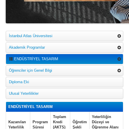
İstanbul Atlas Üniversitesi
Akademik Programlar
ENDÜSTRİYEL TASARIM
Öğrenciler için Genel Bilgi
Diploma Eki
Ulusal Yeterlilikler
ENDÜSTRİYEL TASARIM
Toplam
Yeterliliğin
Kazanılan
Program
Kredi
Öğretim
Düzeyi ve
Yeterlilik
Süresi
(AKTS)
Şekli
Öğrenme Alanı