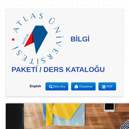
BİLGİ
PAKETİ / DERS KATALOĞU
English
Ders Ara
Önizleme
PDF