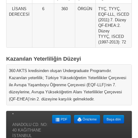
LİSANS
6
360
ÖRGÜN
TYÇ, TYYÇ,
DERECESİ
EQF-LLL, ISCED
(2011):7. Düzey
QF-EHEA:2.
Düzey
TYYÇ, ISCED
(1997-2013): 72
Kazanılan Yeterliliğin Düzeyi
360 AKTS kredisinden oluşan Undergraduate Programıdır.
Kazanılan yeterlilik; Türkiye Yükseköğretim Yeterlilikler Çerçevesi
ile Avrupa Yaşamboyu Öğrenme Çerçevesi (EQF-LLF)’nin 7.
düzeylerine, Avrupa Yükseköğretim Alanı Yeterlilikler Çerçevesi
(QF-EHEA)’nin 2. düzeyine karşılık gelmektedir.
PDF
Önizleme
Başa dön
ANADOLU CD. NO:
40 KAĞITHANE
İSTANBUL