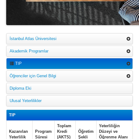
İstanbul Atlas Üniversitesi
Akademik Programlar
TIP
Öğrenciler için Genel Bilgi
Diploma Eki
Ulusal Yeterlilikler
TIP
Toplam
Yeterliliğin
Kazanılan
Program
Kredi
Öğretim
Düzeyi ve
Yeterlilik
Süresi
(AKTS)
Şekli
Öğrenme Alanı