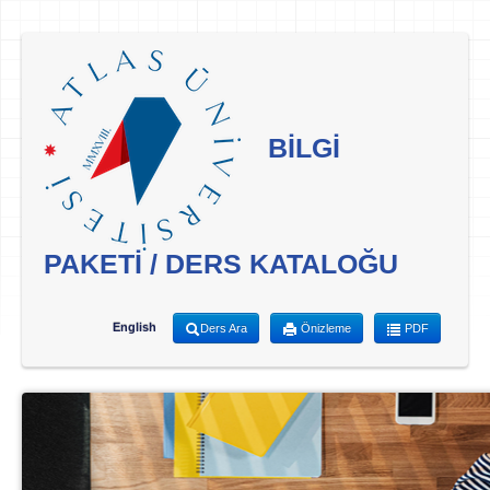
BİLGİ
PAKETİ / DERS KATALOĞU
English
Ders Ara
Önizleme
PDF