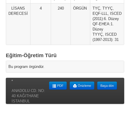
LİSANS
4
240
ÖRGÜN
TYÇ, TYYÇ,
DERECESİ
EQF-LLL, ISCED
(2011):6. Düzey
QF-EHEA:1.
Düzey
TYYÇ, ISCED
(1997-2013): 31
Eğitim-Öğretim Türü
Bu program örgündür.
PDF
Önizleme
Başa dön
ANADOLU CD. NO:
40 KAĞITHANE
İSTANBUL