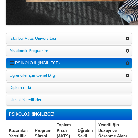
İstanbul Atlas Üniversitesi
Akademik Programlar
PSİKOLOJİ (İNGİLİZCE)
Öğrenciler için Genel Bilgi
Diploma Eki
Ulusal Yeterlilikler
PSİKOLOJİ (İNGİLİZCE)
Toplam
Yeterliliğin
Kazanılan
Program
Kredi
Öğretim
Düzeyi ve
Yeterlilik
Süresi
(AKTS)
Şekli
Öğrenme Alanı