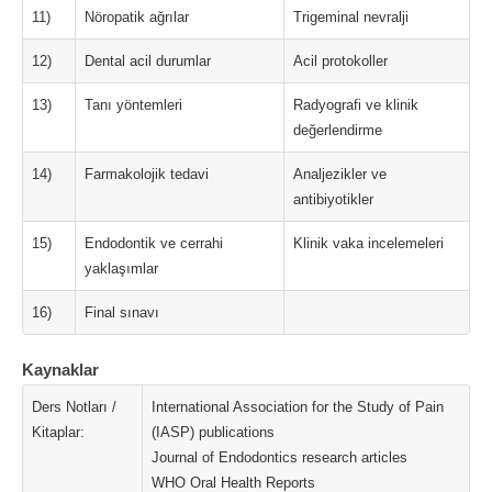
11)
Nöropatik ağrılar
Trigeminal nevralji
12)
Dental acil durumlar
Acil protokoller
13)
Tanı yöntemleri
Radyografi ve klinik
değerlendirme
14)
Farmakolojik tedavi
Analjezikler ve
antibiyotikler
15)
Endodontik ve cerrahi
Klinik vaka incelemeleri
yaklaşımlar
16)
Final sınavı
Kaynaklar
Ders Notları /
International Association for the Study of Pain
Kitaplar:
(IASP) publications
Journal of Endodontics research articles
WHO Oral Health Reports