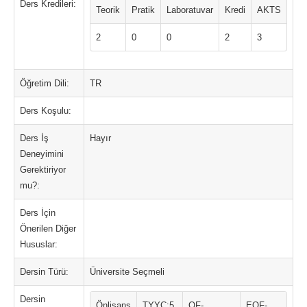
Ders Kredileri:
Teorik
Pratik
Laboratuvar
Kredi
AKTS
2
0
0
2
3
Öğretim Dili:
TR
Ders Koşulu:
Ders İş
Hayır
Deneyimini
Gerektiriyor
mu?:
Ders İçin
Önerilen Diğer
Hususlar:
Dersin Türü:
Üniversite Seçmeli
Dersin
Önlisans
TYYÇ:5.
QF-
EQF-