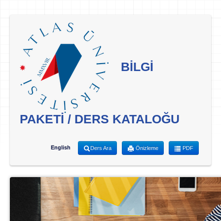
BİLGİ
PAKETİ / DERS KATALOĞU
English
Ders Ara
Önizleme
PDF