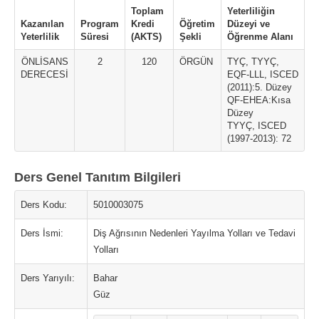
Toplam
Yeterliliğin
Kazanılan
Program
Kredi
Öğretim
Düzeyi ve
Yeterlilik
Süresi
(AKTS)
Şekli
Öğrenme Alanı
ÖNLİSANS
2
120
ÖRGÜN
TYÇ, TYYÇ,
DERECESİ
EQF-LLL, ISCED
(2011):5. Düzey
QF-EHEA:Kısa
Düzey
TYYÇ, ISCED
(1997-2013): 72
Ders Genel Tanıtım Bilgileri
Ders Kodu:
5010003075
Ders İsmi:
Diş Ağrısının Nedenleri Yayılma Yolları ve Tedavi
Yolları
Ders Yarıyılı:
Bahar
Güz