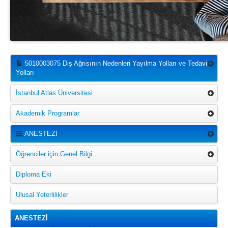
5010003075 Diş Ağrısının Nedenleri Yayılma Yolları ve Tedavi
Yolları
İstanbul Atlas Üniversitesi
Akademik Programlar
ANESTEZİ
Öğrenciler için Genel Bilgi
Diploma Eki
Ulusal Yeterlilikler
ANESTEZİ