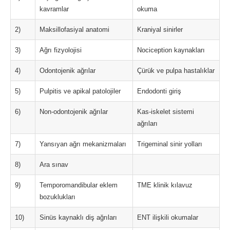
kavramlar
okuma
2)
Maksillofasiyal anatomi
Kraniyal sinirler
3)
Ağrı fizyolojisi
Nociception kaynakları
4)
Odontojenik ağrılar
Çürük ve pulpa hastalıklar
5)
Pulpitis ve apikal patolojiler
Endodonti giriş
6)
Non-odontojenik ağrılar
Kas-iskelet sistemi
ağrıları
7)
Yansıyan ağrı mekanizmaları
Trigeminal sinir yolları
8)
Ara sınav
9)
Temporomandibular eklem
TME klinik kılavuz
bozuklukları
10)
Sinüs kaynaklı diş ağrıları
ENT ilişkili okumalar