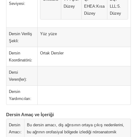
Seviyesi:
Düzey
EHEA:Kısa
LLL:5.
Düzey
Düzey
Dersin Veriliş
Yüz yüze
Şekli:
Dersin
Ortak Dersler
Koordinatörü:
Dersi
Veren(ler):
Dersin
Yardımcıları:
Dersin Amaç ve İçeriği
Dersin
Bu dersin amacı, diş ağrısının ortaya çıkış nedenlerini,
Amacı:
bu ağrının orofasiyal bölgede izlediği nöroanatomik