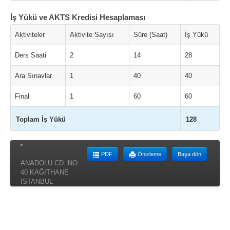
İş Yükü ve AKTS Kredisi Hesaplaması
Aktiviteler
Aktivite Sayısı
Süre (Saat)
İş Yükü
Ders Saati
2
14
28
Ara Sınavlar
1
40
40
Final
1
60
60
Toplam İş Yükü
128
PDF
Önizleme
Başa dön
ANADOLU CD. NO:
40 KAĞITHANE
İSTANBUL