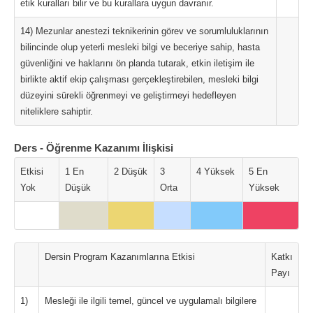
etik kuralları bilir ve bu kurallara uygun davranır.
14) Mezunlar anestezi teknikerinin görev ve sorumluluklarının
bilincinde olup yeterli mesleki bilgi ve beceriye sahip, hasta
güvenliğini ve haklarını ön planda tutarak, etkin iletişim ile
birlikte aktif ekip çalışması gerçekleştirebilen, mesleki bilgi
düzeyini sürekli öğrenmeyi ve geliştirmeyi hedefleyen
niteliklere sahiptir.
Ders - Öğrenme Kazanımı İlişkisi
Etkisi
1 En
2 Düşük
3
4 Yüksek
5 En
Yok
Düşük
Orta
Yüksek
Dersin Program Kazanımlarına Etkisi
Katkı
Payı
1)
Mesleği ile ilgili temel, güncel ve uygulamalı bilgilere