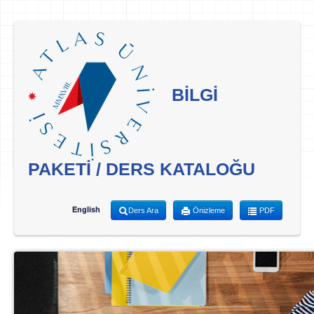
BİLGİ
PAKETİ / DERS KATALOĞU
English
Ders Ara
Önizleme
PDF