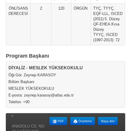
ÖNLİSANS
2
120
ÖRGÜN
TYÇ, TYYÇ,
DERECESİ
EQF-LLL, ISCED
(2011):5. Düzey
QF-EHEA:Kısa
Düzey
TYYÇ, ISCED
(1997-2013): 72
Program Başkanı
DİYALİZ - MESLEK YÜKSEKOKULU
Öğr.Gör. Zeynep KARASOY
Bölüm Başkanı
MESLEK YÜKSEKOKULU
E-posta: zeynep.karasoy@atlas.edu.tr
Telefon: +90
PDF
Önizleme
Başa dön
ANADOLU CD. NO: