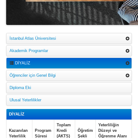
İstanbul Atlas Üniversitesi
Akademik Programlar
DİYALİZ
Öğrenciler için Genel Bilgi
Diploma Eki
Ulusal Yeterlilikler
DİYALİZ
Toplam
Yeterliliğin
Kazanılan
Program
Kredi
Öğretim
Düzeyi ve
Yeterlilik
Süresi
(AKTS)
Şekli
Öğrenme Alanı