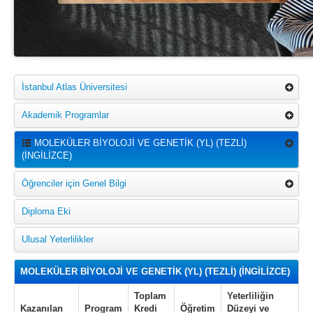
İstanbul Atlas Üniversitesi
Akademik Programlar
MOLEKÜLER BİYOLOJİ VE GENETİK (YL) (TEZLİ)
(İNGİLİZCE)
Öğrenciler için Genel Bilgi
Diploma Eki
Ulusal Yeterlilikler
MOLEKÜLER BİYOLOJİ VE GENETİK (YL) (TEZLİ) (İNGİLİZCE)
Toplam
Yeterliliğin
Kazanılan
Program
Kredi
Öğretim
Düzeyi ve