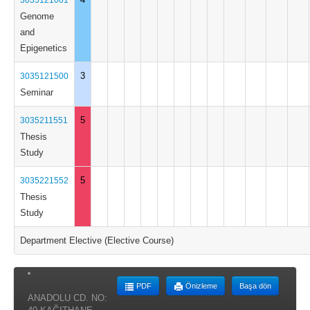
3035121001
Genome
and
Epigenetics
3
3035121500
Seminar
5
3035211551
Thesis
Study
5
3035221552
Thesis
Study
Department Elective (Elective Course)
PDF
Önizleme
Başa dön
ANADOLU CD. NO: