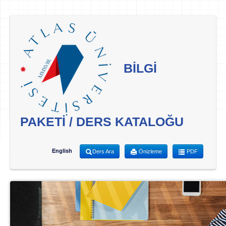
BİLGİ
PAKETİ / DERS KATALOĞU
English
Ders Ara
Önizleme
PDF