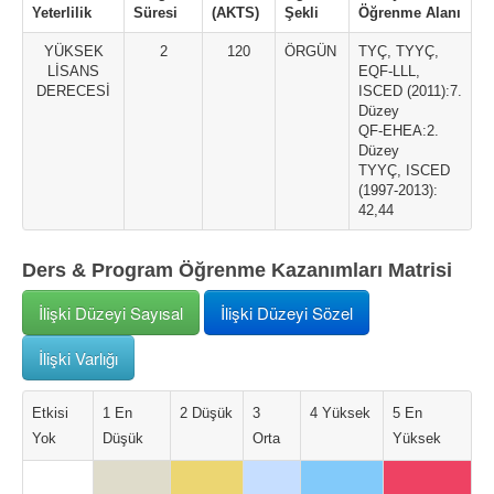
Yeterlilik
Süresi
(AKTS)
Şekli
Öğrenme Alanı
YÜKSEK
2
120
ÖRGÜN
TYÇ, TYYÇ,
LİSANS
EQF-LLL,
DERECESİ
ISCED (2011):7.
Düzey
QF-EHEA:2.
Düzey
TYYÇ, ISCED
(1997-2013):
42,44
Ders & Program Öğrenme Kazanımları Matrisi
İlişki Düzeyi Sayısal
İlişki Düzeyi Sözel
İlişki Varlığı
Etkisi
1 En
2 Düşük
3
4 Yüksek
5 En
Yok
Düşük
Orta
Yüksek