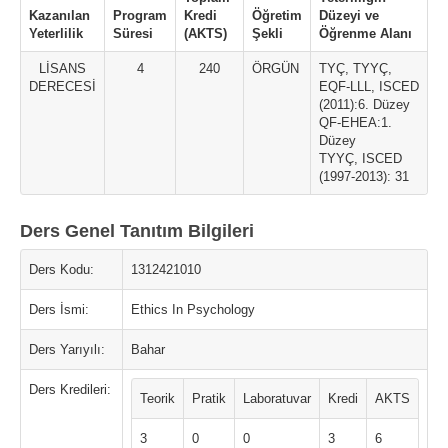
Kazanılan
Program
Kredi
Öğretim
Düzeyi ve
Yeterlilik
Süresi
(AKTS)
Şekli
Öğrenme Alanı
LİSANS
4
240
ÖRGÜN
TYÇ, TYYÇ,
DERECESİ
EQF-LLL, ISCED
(2011):6. Düzey
QF-EHEA:1.
Düzey
TYYÇ, ISCED
(1997-2013): 31
Ders Genel Tanıtım Bilgileri
Ders Kodu:
1312421010
Ders İsmi:
Ethics In Psychology
Ders Yarıyılı:
Bahar
Ders Kredileri:
Teorik
Pratik
Laboratuvar
Kredi
AKTS
3
0
0
3
6