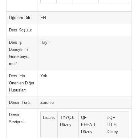
Öğretim Dili:
EN
Ders Koşulu:
Ders İş
Hayır
Deneyimini
Gerektiriyor
mu?:
Ders İçin
Yok.
Önerilen Diğer
Hususlar:
Dersin Türü:
Zorunlu
Dersin
Lisans
TYYÇ:6.
QF-
EQF-
Seviyesi:
Düzey
EHEA:1.
LLL:6.
Düzey
Düzey