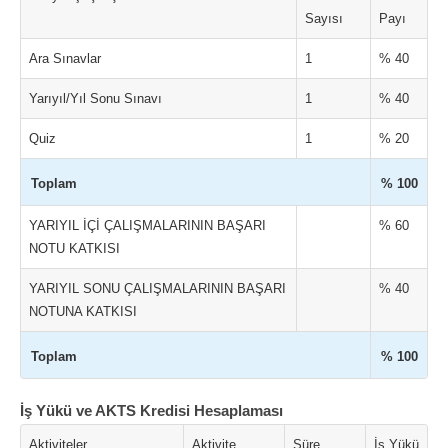
Sayısı
Payı
Ara Sınavlar
1
% 40
Yarıyıl/Yıl Sonu Sınavı
1
% 40
Quiz
1
% 20
Toplam
% 100
YARIYIL İÇİ ÇALIŞMALARININ BAŞARI
% 60
NOTU KATKISI
YARIYIL SONU ÇALIŞMALARININ BAŞARI
% 40
NOTUNA KATKISI
Toplam
% 100
İş Yükü ve AKTS Kredisi Hesaplaması
Aktiviteler
Aktivite
Süre
İş Yükü