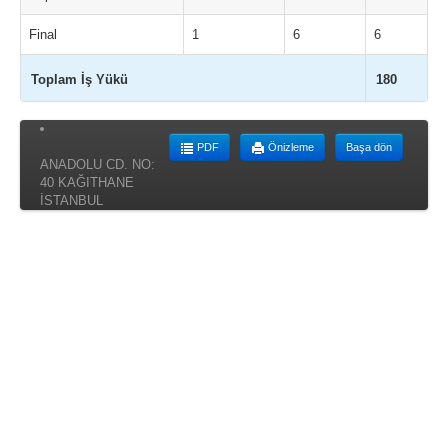
Final
1
6
6
Toplam İş Yükü
180
PDF
Önizleme
Başa dön
ANADOLU CD. NO:
40 KAĞITHANE
İSTANBUL