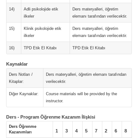
14)
Adli psikolojide etik
Ders materyalleri, öğretim
ilkeler
elemanı tarafından verilecektir.
15)
Klinik psikolojide etik
Ders materyalleri, öğretim
ilkeler
elemanı tarafından verilecektir.
16)
TPD Etik El Kitabı
TPD Etik El Kitabı
Kaynaklar
Ders Notları /
Ders materyalleri, öğretim elemanı tarafından
Kitaplar:
verilecektir.
Diğer Kaynaklar:
Course materials will be provided by the
instructor.
Ders - Program Öğrenme Kazanım İlişkisi
Ders Öğrenme
1
3
4
5
7
2
6
8
Kazanımları