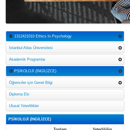
1312421010 Ethics In Psychology
İstanbul Atlas Üniversitesi
Akademik Programlar
PSİKOLOJİ (İNGİLİZCE)
Öğrenciler için Genel Bilgi
Diploma Eki
Ulusal Yeterlilikler
PSİKOLOJİ (İNGİLİZCE)
Toplam
Yeterliliğin