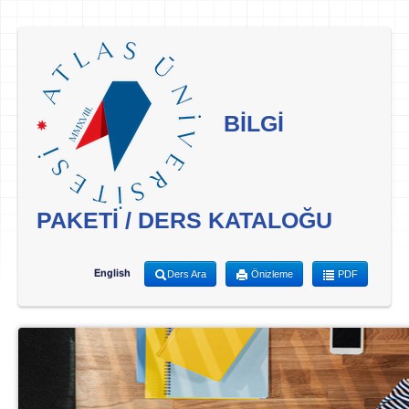
BİLGİ
PAKETİ / DERS KATALOĞU
English
Ders Ara
Önizleme
PDF