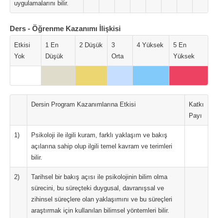
uygulamalarını bilir.
Ders - Öğrenme Kazanımı İlişkisi
Etkisi
1 En
2 Düşük
3
4 Yüksek
5 En
Yok
Düşük
Orta
Yüksek
Dersin Program Kazanımlarına Etkisi
Katkı
Payı
1)
Psikoloji ile ilgili kuram, farklı yaklaşım ve bakış
açılarına sahip olup ilgili temel kavram ve terimleri
bilir.
2)
Tarihsel bir bakış açısı ile psikolojinin bilim olma
sürecini, bu süreçteki duygusal, davranışsal ve
zihinsel süreçlere olan yaklaşımını ve bu süreçleri
araştırmak için kullanılan bilimsel yöntemleri bilir.