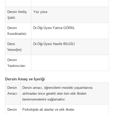
Dersin Veriliş
Yüz yüze
Şekli:
Dersin
Dr.Öğr.Üyesi Fatma GÖRAL
Koordinatörü:
Dersi
Dr.Öğr.Üyesi Hanife BİLGİLİ
Veren(ler):
Dersin
Yardımcıları:
Dersin Amaç ve İçeriği
Dersin
Dersin amacı, öğrencilerin mesleki yaşamlarına
Amacı:
atılmadan önce gerekli olan tüm etik ilkeleri
benimsemelerini sağlamaktır.
Dersin
Psikolojide alt alanlar ve etik ilkeler