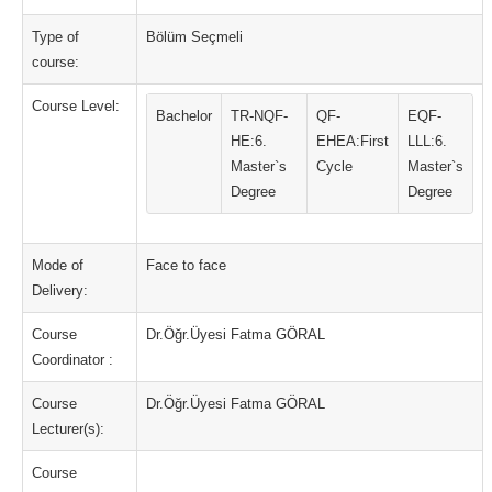
Type of
Bölüm Seçmeli
course:
Course Level:
Bachelor
TR-NQF-
QF-
EQF-
HE:6.
EHEA:First
LLL:6.
Master`s
Cycle
Master`s
Degree
Degree
Mode of
Face to face
Delivery:
Course
Dr.Öğr.Üyesi Fatma GÖRAL
Coordinator :
Course
Dr.Öğr.Üyesi Fatma GÖRAL
Lecturer(s):
Course