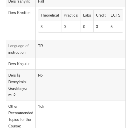
Ders Yarıyılı:
Fall
Ders Kredileri:
Theoretical
Practical
Labs
Credit
ECTS
3
0
0
3
5
Language of
TR
instruction:
Ders Koşulu:
Ders İş
No
Deneyimini
Gerektiriyor
mu?:
Other
Yok
Recommended
Topics for the
Course: