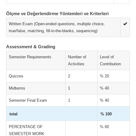
Ölçme ve Değerlendirme Yöntemleri ve Kriterleri
Written Exam (Open-ended questions, multiple choice,
true/false, matching, fill-in-the-blanks, sequencing)
Assessment & Grading
Semester Requirements
Number of
Level of
Activities
Contribution
Quizzes
2
% 20
Midterms
1
% 40
Semester Final Exam
1
% 40
total
% 100
PERCENTAGE OF
% 60
SEMESTER WORK