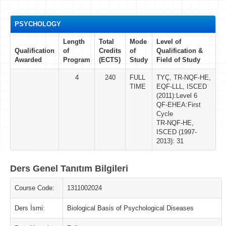
PSYCHOLOGY
Length
Total
Mode
Level of
Qualification
of
Credits
of
Qualification &
Awarded
Program
(ECTS)
Study
Field of Study
4
240
FULL
TYÇ, TR-NQF-HE,
TIME
EQF-LLL, ISCED
(2011):Level 6
QF-EHEA:First
Cycle
TR-NQF-HE,
ISCED (1997-
2013): 31
Ders Genel Tanıtım Bilgileri
Course Code:
1311002024
Ders İsmi:
Biological Basis of Psychological Diseases