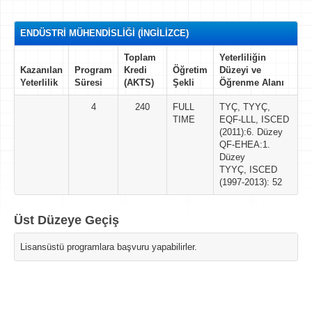
ENDÜSTRİ MÜHENDİSLİĞİ (İNGİLİZCE)
Toplam
Yeterliliğin
Kazanılan
Program
Kredi
Öğretim
Düzeyi ve
Yeterlilik
Süresi
(AKTS)
Şekli
Öğrenme Alanı
4
240
FULL
TYÇ, TYYÇ,
TIME
EQF-LLL, ISCED
(2011):6. Düzey
QF-EHEA:1.
Düzey
TYYÇ, ISCED
(1997-2013): 52
Üst Düzeye Geçiş
Lisansüstü programlara başvuru yapabilirler.